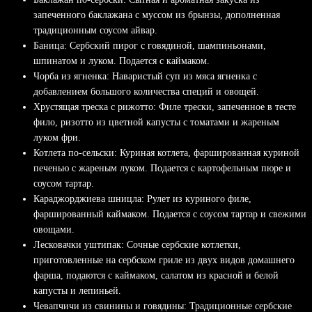
запеченного баклажана с муссом из брынзы, дополненная
традиционным соусом айвар.
Баница: Сербский пирог с говядиной, шампиньонами,
шпинатом и луком. Подается с каймаком.
Чорба из ягненка: Наваристый суп из мяса ягненка с
добавлением большого количества специй и овощей.
Хрустящая треска с рижотто: Филе трески, запеченное в тесте
фило, ризотто из цветной капусты с томатами и жареным
луком фри.
Котлета по-сельски: Куриная котлета, фаршированная куриной
печенью с жареным луком. Подается с картофельным пюре и
соусом тартар.
Караджорджиева шницла: Рулет из куриного филе,
фаршированный каймаком. Подается с соусом тартар и свежими
овощами.
Лесковачки уштипак: Сочные сербские котлетки,
приготовленные на сербском гриле из двух видов домашнего
фарша, подаются с каймаком, салатом из красной и белой
капусты и лепиньей.
Чевапчичи из свинины и говядины: Традиционные сербские