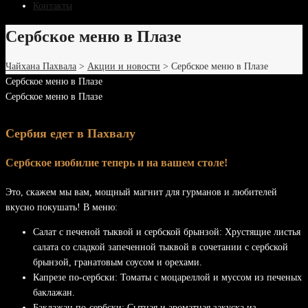
Контакты
Сербское меню в Плазе
Чайхана Пахвала
>
Акции и новости
>
Сербское меню в Плазе
Сербское меню в Плазе
Сербское меню в Плазе
Сербия едет в Пахвалу
Сербское изобилие теперь и на вашем столе!
Это, скажем мы вам, мощный магнит для гурманов и любителей
вкусно покушать! В меню:
Салат с печеной тыквой и сербской брынзой: Хрустящие листья
салата со сладкой запеченной тыквой в сочетании с сербской
брынзой, гранатовым соусом и орехами.
Капрезе по-сербски: Томаты с моцареллой и муссом из печеных
баклажан.
Баклажан по-сербски: Сытная и ароматная закуска из