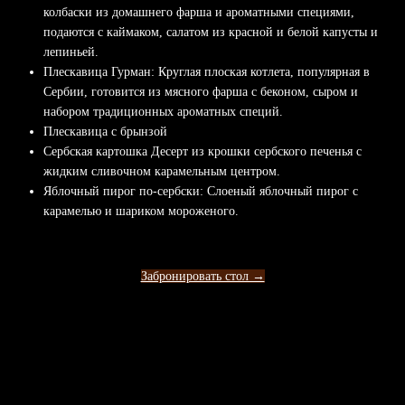
колбаски из домашнего фарша и ароматными специями,
подаются с каймаком, салатом из красной и белой капусты и
лепиньей.
Плескавица Гурман: Круглая плоская котлета, популярная в
Сербии, готовится из мясного фарша с беконом, сыром и
набором традиционных ароматных специй.
Плескавица с брынзой
Сербская картошка Десерт из крошки сербского печенья с
жидким сливочном карамельным центром.
Яблочный пирог по-сербски: Слоеный яблочный пирог с
карамелью и шариком мороженого.
Забронировать стол →