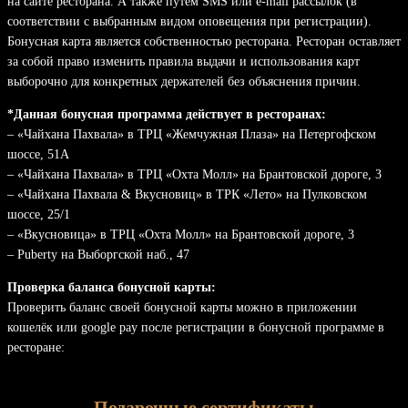
на сайте ресторана. А также путём SMS или e-mail рассылок (в
соответствии с выбранным видом оповещения при регистрации).
Бонусная карта является собственностью ресторана. Ресторан оставляет
за собой право изменить правила выдачи и использования карт
выборочно для конкретных держателей без объяснения причин.
*Данная бонусная программа действует в ресторанах:
– «Чайхана Пахвала» в ТРЦ «Жемчужная Плаза» на Петергофском
шоссе, 51А
– «Чайхана Пахвала» в ТРЦ «Охта Молл» на Брантовской дороге, 3
– «Чайхана Пахвала & Вкусновиц» в ТРК «Лето» на Пулковском
шоссе, 25/1
– «Вкусновица» в ТРЦ «Охта Молл» на Брантовской дороге, 3
– Puberty на Выборгской наб., 47
Проверка баланса бонусной карты:
Проверить баланс своей бонусной карты можно в приложении
кошелёк или google pay после регистрации в бонусной программе в
ресторане:
Подарочные сертификаты